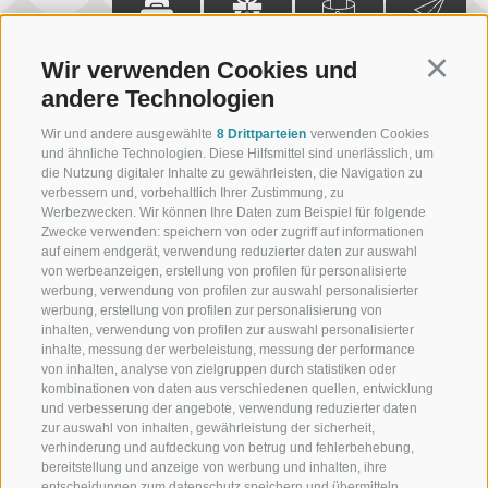
Zimmer
Gutschein
360° Tour
Newsletter
Wir verwenden Cookies und
Continu
andere Technologien
Wir und andere ausgewählte
8 Drittparteien
verwenden Cookies
und ähnliche Technologien. Diese Hilfsmittel sind unerlässlich, um
+39 0473 945623
die Nutzung digitaler Inhalte zu gewährleisten, die Navigation zu
verbessern und, vorbehaltlich Ihrer Zustimmung, zu
info@schennerhof.com
Werbezwecken. Wir können Ihre Daten zum Beispiel für folgende
Zwecke verwenden: speichern von oder zugriff auf informationen
auf einem endgerät, verwendung reduzierter daten zur auswahl
Schennastraße 3 | I-39017 Schenna - Meran
von werbeanzeigen, erstellung von profilen für personalisierte
werbung, verwendung von profilen zur auswahl personalisierter
werbung, erstellung von profilen zur personalisierung von
inhalten, verwendung von profilen zur auswahl personalisierter
inhalte, messung der werbeleistung, messung der performance
Schennerhof
von inhalten, analyse von zielgruppen durch statistiken oder
kombinationen von daten aus verschiedenen quellen, entwicklung
Familiäres 3-Sterne-Superior-Hotel in Schenna Südtirol
und verbesserung der angebote, verwendung reduzierter daten
zur auswahl von inhalten, gewährleistung der sicherheit,
Restaurant
verhinderung und aufdeckung von betrug und fehlerbehebung,
bereitstellung und anzeige von werbung und inhalten, ihre
entscheidungen zum datenschutz speichern und übermitteln,