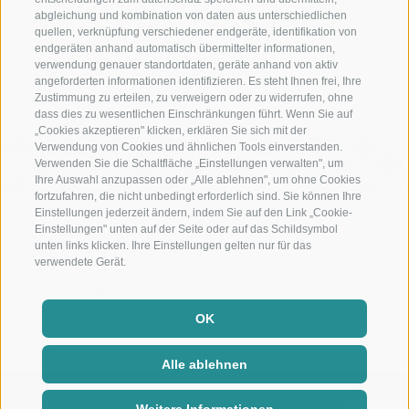
Restaurant in Schenna bei Meran
abgleichung und kombination von daten aus unterschiedlichen
quellen, verknüpfung verschiedener endgeräte, identifikation von
Christophs
endgeräten anhand automatisch übermittelter informationen,
verwendung genauer standortdaten, geräte anhand von aktiv
Ihr Frühstückshotel in Schenna – hier beginnt der Urlaub
angeforderten informationen identifizieren. Es steht Ihnen frei, Ihre
Zustimmung zu erteilen, zu verweigern oder zu widerrufen, ohne
dass dies zu wesentlichen Einschränkungen führt. Wenn Sie auf
„Cookies akzeptieren" klicken, erklären Sie sich mit der
Verwendung von Cookies und ähnlichen Tools einverstanden.
Verwenden Sie die Schaltfläche „Einstellungen verwalten", um
Ihre Auswahl anzupassen oder „Alle ablehnen", um ohne Cookies
fortzufahren, die nicht unbedingt erforderlich sind. Sie können Ihre
Einstellungen jederzeit ändern, indem Sie auf den Link „Cookie-
Einstellungen" unten auf der Seite oder auf das Schildsymbol
Lage und Anreise
unten links klicken. Ihre Einstellungen gelten nur für das
Wetter und Webcam
verwendete Gerät.
Newsletter
Partner einblenden
OK
Alle ablehnen
|
|
|
|
IMPRESSUM
SITEMAP
COOKIE-RICHTLINIE
PRIVACY