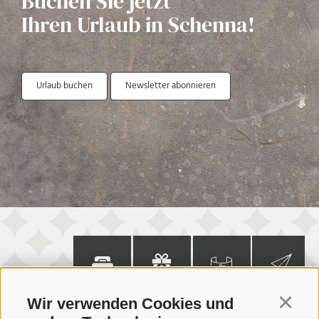
Buchen Sie jetzt
Ihren Urlaub in Schenna!
Urlaub buchen
Newsletter abonnieren
Zimmer
Gutschein
360° Tour
Newsletter
Wir verwenden Cookies und
Continu