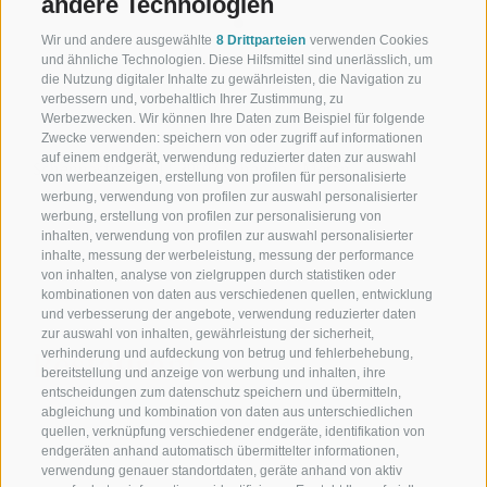
andere Technologien
Wir und andere ausgewählte
8 Drittparteien
verwenden Cookies
und ähnliche Technologien. Diese Hilfsmittel sind unerlässlich, um
+39 0473 945623
die Nutzung digitaler Inhalte zu gewährleisten, die Navigation zu
verbessern und, vorbehaltlich Ihrer Zustimmung, zu
info@schennerhof.com
Werbezwecken. Wir können Ihre Daten zum Beispiel für folgende
Zwecke verwenden: speichern von oder zugriff auf informationen
auf einem endgerät, verwendung reduzierter daten zur auswahl
Schennastraße 3 | I-39017 Schenna - Meran
von werbeanzeigen, erstellung von profilen für personalisierte
werbung, verwendung von profilen zur auswahl personalisierter
werbung, erstellung von profilen zur personalisierung von
inhalten, verwendung von profilen zur auswahl personalisierter
inhalte, messung der werbeleistung, messung der performance
Schennerhof
von inhalten, analyse von zielgruppen durch statistiken oder
kombinationen von daten aus verschiedenen quellen, entwicklung
Familiäres 3-Sterne-Superior-Hotel in Schenna Südtirol
und verbesserung der angebote, verwendung reduzierter daten
zur auswahl von inhalten, gewährleistung der sicherheit,
Restaurant
verhinderung und aufdeckung von betrug und fehlerbehebung,
bereitstellung und anzeige von werbung und inhalten, ihre
entscheidungen zum datenschutz speichern und übermitteln,
Restaurant in Schenna bei Meran
abgleichung und kombination von daten aus unterschiedlichen
quellen, verknüpfung verschiedener endgeräte, identifikation von
Christophs
endgeräten anhand automatisch übermittelter informationen,
verwendung genauer standortdaten, geräte anhand von aktiv
Ihr Frühstückshotel in Schenna – hier beginnt der Urlaub