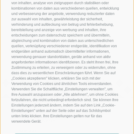
Schennerhof
von inhalten, analyse von zielgruppen durch statistiken oder
kombinationen von daten aus verschiedenen quellen, entwicklung
Familiäres 3-Sterne-Superior-Hotel in Schenna Südtirol
und verbesserung der angebote, verwendung reduzierter daten
zur auswahl von inhalten, gewährleistung der sicherheit,
Restaurant
verhinderung und aufdeckung von betrug und fehlerbehebung,
bereitstellung und anzeige von werbung und inhalten, ihre
entscheidungen zum datenschutz speichern und übermitteln,
Restaurant in Schenna bei Meran
abgleichung und kombination von daten aus unterschiedlichen
quellen, verknüpfung verschiedener endgeräte, identifikation von
Christophs
endgeräten anhand automatisch übermittelter informationen,
verwendung genauer standortdaten, geräte anhand von aktiv
Ihr Frühstückshotel in Schenna – hier beginnt der Urlaub
angeforderten informationen identifizieren. Es steht Ihnen frei, Ihre
Zustimmung zu erteilen, zu verweigern oder zu widerrufen, ohne
dass dies zu wesentlichen Einschränkungen führt. Wenn Sie auf
„Cookies akzeptieren" klicken, erklären Sie sich mit der
Verwendung von Cookies und ähnlichen Tools einverstanden.
Verwenden Sie die Schaltfläche „Einstellungen verwalten", um
Ihre Auswahl anzupassen oder „Alle ablehnen", um ohne Cookies
fortzufahren, die nicht unbedingt erforderlich sind. Sie können Ihre
Einstellungen jederzeit ändern, indem Sie auf den Link „Cookie-
Einstellungen" unten auf der Seite oder auf das Schildsymbol
Lage und Anreise
unten links klicken. Ihre Einstellungen gelten nur für das
Wetter und Webcam
verwendete Gerät.
Newsletter