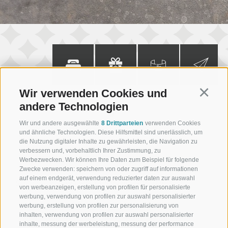
Zimmer
Gutschein
360° Tour
Newsletter
Wir verwenden Cookies und
Continu
andere Technologien
Wir und andere ausgewählte
8 Drittparteien
verwenden Cookies
und ähnliche Technologien. Diese Hilfsmittel sind unerlässlich, um
+39 0473 945623
die Nutzung digitaler Inhalte zu gewährleisten, die Navigation zu
verbessern und, vorbehaltlich Ihrer Zustimmung, zu
info@schennerhof.com
Werbezwecken. Wir können Ihre Daten zum Beispiel für folgende
Zwecke verwenden: speichern von oder zugriff auf informationen
auf einem endgerät, verwendung reduzierter daten zur auswahl
Schennastraße 3 | I-39017 Schenna - Meran
von werbeanzeigen, erstellung von profilen für personalisierte
werbung, verwendung von profilen zur auswahl personalisierter
werbung, erstellung von profilen zur personalisierung von
inhalten, verwendung von profilen zur auswahl personalisierter
inhalte, messung der werbeleistung, messung der performance