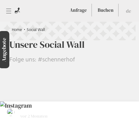
Anfrage
Buchen
de
Home
Social Wall
Angebote
Unsere Social Wall
Folge uns: #schennerhof
hotelrestaurantschennerhof
vor 2 Monaten