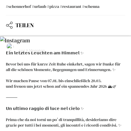
#schennerhof #urlaub #pizza #restaurant #schenna
TEILEN
hotelrestaurantschennerhof
vor 8 Monaten
𝗘𝗶𝗻 𝗹𝗲𝘁𝘇𝘁𝗲𝘀 𝗟𝗲𝘂𝗰𝗵𝘁𝗲𝗻 𝗮𝗺 𝗛𝗶𝗺𝗺𝗲𝗹 ✨
Bevor bei uns für kurze Zeit Ruhe einkehrt, sagen wir Danke für
all die schönen Momente, Begegnungen und Erinnerungen. ✨
Wir machen Pause von 07.01. bis einschließlich 20.03.
und freuen uns jetzt schon auf ein spannendes Jahr 2026 🏔️🌿
⸻
𝗨𝗻 𝘂𝗹𝘁𝗶𝗺𝗼 𝗿𝗮𝗴𝗴𝗶𝗼 𝗱𝗶 𝗹𝘂𝗰𝗲 𝗻𝗲𝗹 𝗰𝗶𝗲𝗹𝗼 ✨
Prima che da noi torni un po’ di tranquillità, desideriamo dire
grazie per tutti i bei momenti, gli incontri e i ricordi condivisi. ✨