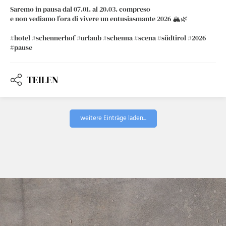
Saremo in pausa dal 07.01. al 20.03. compreso
e non vediamo l’ora di vivere un entusiasmante 2026 🏔️🌿
#hotel #schennerhof #urlaub #schenna #scena #südtirol #2026
#pause
TEILEN
weitere Einträge laden...