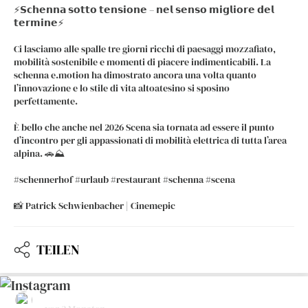
⚡️𝗦𝗰𝗵𝗲𝗻𝗻𝗮 𝘀𝗼𝘁𝘁𝗼 𝘁𝗲𝗻𝘀𝗶𝗼𝗻𝗲 – 𝗻𝗲𝗹 𝘀𝗲𝗻𝘀𝗼 𝗺𝗶𝗴𝗹𝗶𝗼𝗿𝗲 𝗱𝗲𝗹
𝘁𝗲𝗿𝗺𝗶𝗻𝗲⚡️
Ci lasciamo alle spalle tre giorni ricchi di paesaggi mozzafiato,
mobilità sostenibile e momenti di piacere indimenticabili. La
schenna e.motion ha dimostrato ancora una volta quanto
l’innovazione e lo stile di vita altoatesino si sposino
perfettamente.
È bello che anche nel 2026 Scena sia tornata ad essere il punto
d’incontro per gli appassionati di mobilità elettrica di tutta l’area
alpina. 🚗⛰️
#schennerhof #urlaub #restaurant #schenna #scena
📸 Patrick Schwienbacher | Cinemepic
TEILEN
hotelrestaurantschennerhof