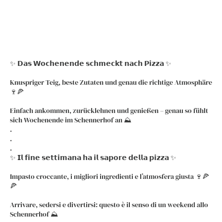
✨ 𝗗𝗮𝘀 𝗪𝗼𝗰𝗵𝗲𝗻𝗲𝗻𝗱𝗲 𝘀𝗰𝗵𝗺𝗲𝗰𝗸𝘁 𝗻𝗮𝗰𝗵 𝗣𝗶𝘇𝘇𝗮 ✨
Knuspriger Teig, beste Zutaten und genau die richtige Atmosphäre
🍷🍕
Einfach ankommen, zurücklehnen und genießen – genau so fühlt
sich Wochenende im Schennerhof an ⛰️
.
.
.
✨ 𝗜𝗹 𝗳𝗶𝗻𝗲 𝘀𝗲𝘁𝘁𝗶𝗺𝗮𝗻𝗮 𝗵𝗮 𝗶𝗹 𝘀𝗮𝗽𝗼𝗿𝗲 𝗱𝗲𝗹𝗹𝗮 𝗽𝗶𝘇𝘇𝗮 ✨
Impasto croccante, i migliori ingredienti e l’atmosfera giusta 🍷🍕
🍕
Arrivare, sedersi e divertirsi: questo è il senso di un weekend allo
Schennerhof ⛰️