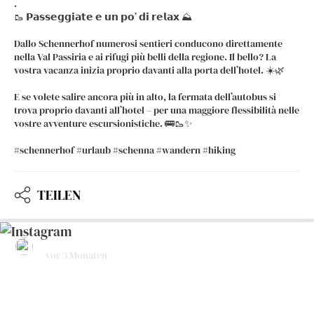
.
🥾 𝗣𝗮𝘀𝘀𝗲𝗴𝗴𝗶𝗮𝘁𝗲 𝗲 𝘂𝗻 𝗽𝗼’ 𝗱𝗶 𝗿𝗲𝗹𝗮𝘅 ⛰️
Dallo Schennerhof numerosi sentieri conducono direttamente
nella Val Passiria e ai rifugi più belli della regione. Il bello? La
vostra vacanza inizia proprio davanti alla porta dell’hotel. ☀️🌿
E se volete salire ancora più in alto, la fermata dell’autobus si
trova proprio davanti all’hotel – per una maggiore flessibilità nelle
vostre avventure escursionistiche. 🚌🥾✨
#schennerhof #urlaub #schenna #wandern #hiking
TEILEN
hotelrestaurantschennerhof
vor 3 Monaten