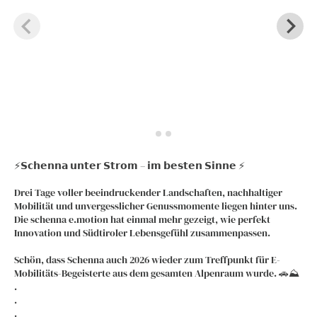
⚡️𝗦𝗰𝗵𝗲𝗻𝗻𝗮 𝘂𝗻𝘁𝗲𝗿 𝗦𝘁𝗿𝗼𝗺 – 𝗶𝗺 𝗯𝗲𝘀𝘁𝗲𝗻 𝗦𝗶𝗻𝗻𝗲 ⚡️
Drei Tage voller beeindruckender Landschaften, nachhaltiger
Mobilität und unvergesslicher Genussmomente liegen hinter uns.
Die schenna e.motion hat einmal mehr gezeigt, wie perfekt
Innovation und Südtiroler Lebensgefühl zusammenpassen.
Schön, dass Schenna auch 2026 wieder zum Treffpunkt für E-
Mobilitäts-Begeisterte aus dem gesamten Alpenraum wurde. 🚗⛰️
.
.
.