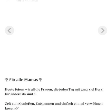
vor 3 Monaten
💐 𝗙ü𝗿 𝗮𝗹𝗹𝗲 𝗠𝗮𝗺𝗮𝘀 💐
Heute feiern wir all die Frauen, die jeden Tag mit ganz viel Herz
für andere da sind ✨
Zeit zum Genießen, Entspannen und einfach einmal verwöhnen
lassen 🌿