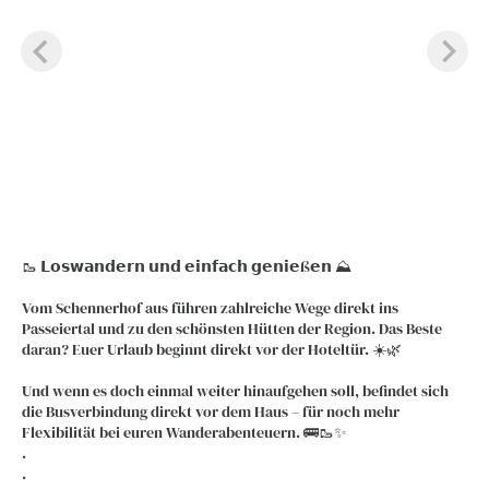
🥾 𝗟𝗼𝘀𝘄𝗮𝗻𝗱𝗲𝗿𝗻 𝘂𝗻𝗱 𝗲𝗶𝗻𝗳𝗮𝗰𝗵 𝗴𝗲𝗻𝗶𝗲ß𝗲𝗻 ⛰️
Vom Schennerhof aus führen zahlreiche Wege direkt ins
Passeiertal und zu den schönsten Hütten der Region. Das Beste
daran? Euer Urlaub beginnt direkt vor der Hoteltür. ☀️🌿
Und wenn es doch einmal weiter hinaufgehen soll, befindet sich
die Busverbindung direkt vor dem Haus – für noch mehr
Flexibilität bei euren Wanderabenteuern. 🚌🥾✨
.
.