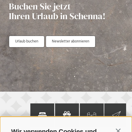
Buchen Sie jetzt
Ihren Urlaub in Schenna!
Urlaub buchen
Newsletter abonnieren
Zimmer
Gutschein
360° Tour
Newsletter
Wir verwenden Cookies und
Continu