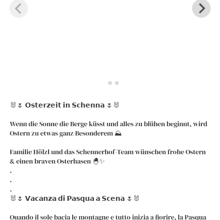
Facebook
Twitter
🐰🌷 𝗢𝘀𝘁𝗲𝗿𝘇𝗲𝗶𝘁 𝗶𝗻 𝗦𝗰𝗵𝗲𝗻𝗻𝗮 🌷🐰
LinkedIn
Email
Wenn die Sonne die Berge küsst und alles zu blühen beginnt, wird
Ostern zu etwas ganz Besonderem ⛰️
Whatsapp
Familie Hölzl und das Schennerhof-Team wünschen frohe Ostern
& einen braven Osterhasen 🐣✨
.
.
.
🐰🌷 𝗩𝗮𝗰𝗮𝗻𝘇𝗮 𝗱𝗶 𝗣𝗮𝘀𝗾𝘂𝗮 𝗮 𝗦𝗰𝗲𝗻𝗮 🌷🐰
Quando il sole bacia le montagne e tutto inizia a fiorire, la Pasqua