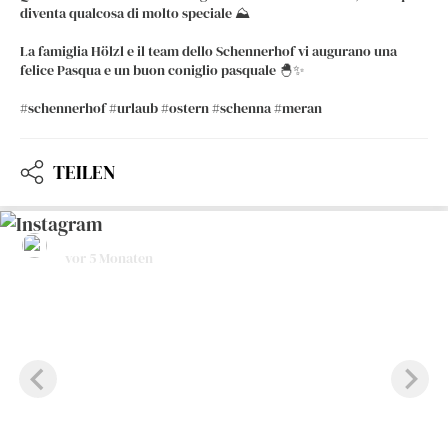
diventa qualcosa di molto speciale ⛰️
La famiglia Hölzl e il team dello Schennerhof vi augurano una
felice Pasqua e un buon coniglio pasquale 🐣✨
#schennerhof #urlaub #ostern #schenna #meran
TEILEN
hotelrestaurantschennerhof
vor 5 Monaten