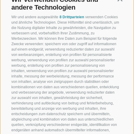
andere Technologien
Wir und andere ausgewählte
8 Drittparteien
verwenden Cookies
und ähnliche Technologien. Diese Hilfsmittel sind unerlässlich, um
+39 0473 945623
die Nutzung digitaler Inhalte zu gewährleisten, die Navigation zu
verbessern und, vorbehaltlich Ihrer Zustimmung, zu
info@schennerhof.com
Werbezwecken. Wir können Ihre Daten zum Beispiel für folgende
Zwecke verwenden: speichern von oder zugriff auf informationen
auf einem endgerät, verwendung reduzierter daten zur auswahl
Schennastraße 3 | I-39017 Schenna - Meran
von werbeanzeigen, erstellung von profilen für personalisierte
werbung, verwendung von profilen zur auswahl personalisierter
werbung, erstellung von profilen zur personalisierung von
inhalten, verwendung von profilen zur auswahl personalisierter
inhalte, messung der werbeleistung, messung der performance
Schennerhof
von inhalten, analyse von zielgruppen durch statistiken oder
kombinationen von daten aus verschiedenen quellen, entwicklung
Familiäres 3-Sterne-Superior-Hotel in Schenna Südtirol
und verbesserung der angebote, verwendung reduzierter daten
zur auswahl von inhalten, gewährleistung der sicherheit,
Restaurant
verhinderung und aufdeckung von betrug und fehlerbehebung,
bereitstellung und anzeige von werbung und inhalten, ihre
entscheidungen zum datenschutz speichern und übermitteln,
Restaurant in Schenna bei Meran
abgleichung und kombination von daten aus unterschiedlichen
quellen, verknüpfung verschiedener endgeräte, identifikation von
Christophs
endgeräten anhand automatisch übermittelter informationen,