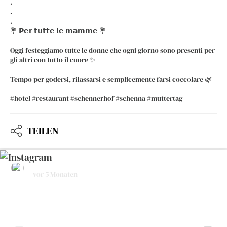
.
.
.
💐 𝗣𝗲𝗿 𝘁𝘂𝘁𝘁𝗲 𝗹𝗲 𝗺𝗮𝗺𝗺𝗲 💐
Oggi festeggiamo tutte le donne che ogni giorno sono presenti per
gli altri con tutto il cuore ✨
Tempo per godersi, rilassarsi e semplicemente farsi coccolare 🌿
#hotel #restaurant #schennerhof #schenna #muttertag
TEILEN
hotelrestaurantschennerhof
vor 5 Monaten