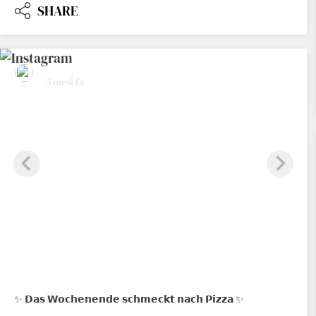
SHARE
hotelrestaurantschennerhof
5 mesi fa
✨ 𝗗𝗮𝘀 𝗪𝗼𝗰𝗵𝗲𝗻𝗲𝗻𝗱𝗲 𝘀𝗰𝗵𝗺𝗲𝗰𝗸𝘁 𝗻𝗮𝗰𝗵 𝗣𝗶𝘇𝘇𝗮 ✨