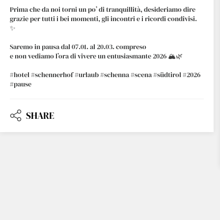
Prima che da noi torni un po’ di tranquillità, desideriamo dire
grazie per tutti i bei momenti, gli incontri e i ricordi condivisi.
✨
Facebook
Twitter
Saremo in pausa dal 07.01. al 20.03. compreso
e non vediamo l’ora di vivere un entusiasmante 2026 🏔️🌿
#hotel #schennerhof #urlaub #schenna #scena #südtirol #2026
LinkedIn
Email
#pause
Whatsapp
SHARE