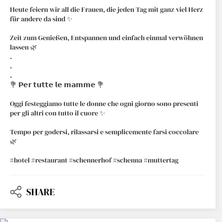
Heute feiern wir all die Frauen, die jeden Tag mit ganz viel Herz
für andere da sind ✨
Zeit zum Genießen, Entspannen und einfach einmal verwöhnen
lassen 🌿
.
.
.
💐 𝗣𝗲𝗿 𝘁𝘂𝘁𝘁𝗲 𝗹𝗲 𝗺𝗮𝗺𝗺𝗲 💐
Oggi festeggiamo tutte le donne che ogni giorno sono presenti
per gli altri con tutto il cuore ✨
Tempo per godersi, rilassarsi e semplicemente farsi coccolare
🌿
#hotel #restaurant #schennerhof #schenna #muttertag
SHARE