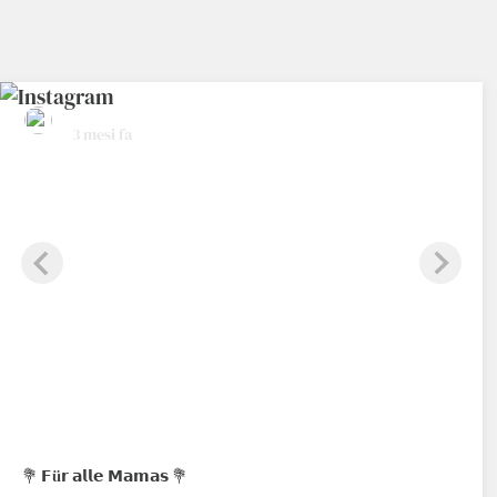
hotelrestaurantschennerhof
3 mesi fa
💐 𝗙ü𝗿 𝗮𝗹𝗹𝗲 𝗠𝗮𝗺𝗮𝘀 💐