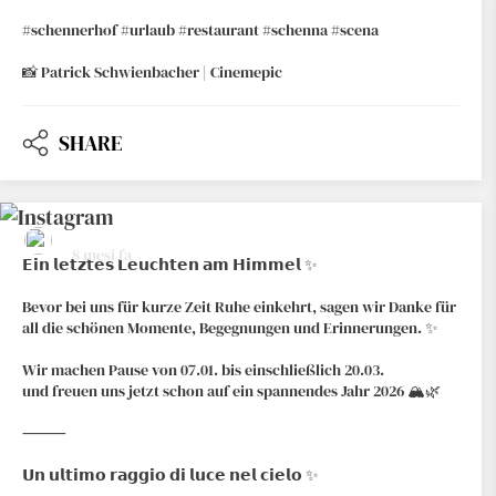
#schennerhof #urlaub #restaurant #schenna #scena
📸 Patrick Schwienbacher | Cinemepic
SHARE
hotelrestaurantschennerhof
8 mesi fa
𝗘𝗶𝗻 𝗹𝗲𝘁𝘇𝘁𝗲𝘀 𝗟𝗲𝘂𝗰𝗵𝘁𝗲𝗻 𝗮𝗺 𝗛𝗶𝗺𝗺𝗲𝗹 ✨
Bevor bei uns für kurze Zeit Ruhe einkehrt, sagen wir Danke für
all die schönen Momente, Begegnungen und Erinnerungen. ✨
Wir machen Pause von 07.01. bis einschließlich 20.03.
und freuen uns jetzt schon auf ein spannendes Jahr 2026 🏔️🌿
⸻
𝗨𝗻 𝘂𝗹𝘁𝗶𝗺𝗼 𝗿𝗮𝗴𝗴𝗶𝗼 𝗱𝗶 𝗹𝘂𝗰𝗲 𝗻𝗲𝗹 𝗰𝗶𝗲𝗹𝗼 ✨