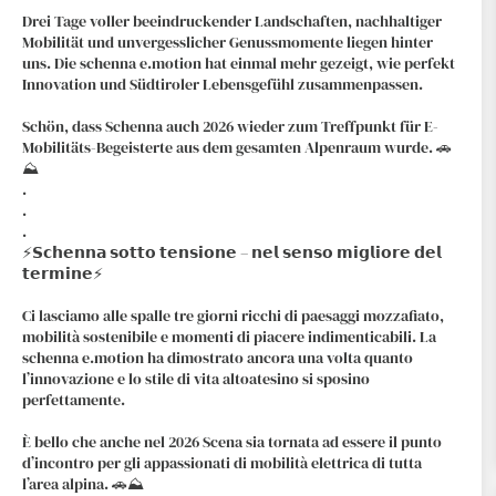
Drei Tage voller beeindruckender Landschaften, nachhaltiger
Mobilität und unvergesslicher Genussmomente liegen hinter
uns. Die schenna e.motion hat einmal mehr gezeigt, wie perfekt
Innovation und Südtiroler Lebensgefühl zusammenpassen.
Schön, dass Schenna auch 2026 wieder zum Treffpunkt für E-
Mobilitäts-Begeisterte aus dem gesamten Alpenraum wurde. 🚗
⛰️
.
.
.
⚡️𝗦𝗰𝗵𝗲𝗻𝗻𝗮 𝘀𝗼𝘁𝘁𝗼 𝘁𝗲𝗻𝘀𝗶𝗼𝗻𝗲 – 𝗻𝗲𝗹 𝘀𝗲𝗻𝘀𝗼 𝗺𝗶𝗴𝗹𝗶𝗼𝗿𝗲 𝗱𝗲𝗹
𝘁𝗲𝗿𝗺𝗶𝗻𝗲⚡️
Ci lasciamo alle spalle tre giorni ricchi di paesaggi mozzafiato,
mobilità sostenibile e momenti di piacere indimenticabili. La
schenna e.motion ha dimostrato ancora una volta quanto
l’innovazione e lo stile di vita altoatesino si sposino
perfettamente.
È bello che anche nel 2026 Scena sia tornata ad essere il punto
d’incontro per gli appassionati di mobilità elettrica di tutta
l’area alpina. 🚗⛰️