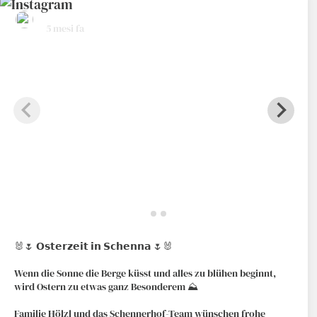
hotelrestaurantschennerhof
5 mesi fa
🐰🌷 𝗢𝘀𝘁𝗲𝗿𝘇𝗲𝗶𝘁 𝗶𝗻 𝗦𝗰𝗵𝗲𝗻𝗻𝗮 🌷🐰
Wenn die Sonne die Berge küsst und alles zu blühen beginnt,
wird Ostern zu etwas ganz Besonderem ⛰️
Familie Hölzl und das Schennerhof-Team wünschen frohe