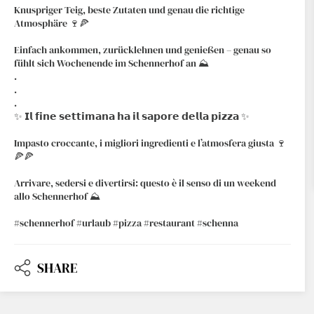
Knuspriger Teig, beste Zutaten und genau die richtige
Atmosphäre 🍷🍕
Einfach ankommen, zurücklehnen und genießen – genau so
fühlt sich Wochenende im Schennerhof an ⛰️
.
.
.
✨ 𝗜𝗹 𝗳𝗶𝗻𝗲 𝘀𝗲𝘁𝘁𝗶𝗺𝗮𝗻𝗮 𝗵𝗮 𝗶𝗹 𝘀𝗮𝗽𝗼𝗿𝗲 𝗱𝗲𝗹𝗹𝗮 𝗽𝗶𝘇𝘇𝗮 ✨
Impasto croccante, i migliori ingredienti e l’atmosfera giusta 🍷
🍕🍕
Arrivare, sedersi e divertirsi: questo è il senso di un weekend
allo Schennerhof ⛰️
#schennerhof #urlaub #pizza #restaurant #schenna
SHARE