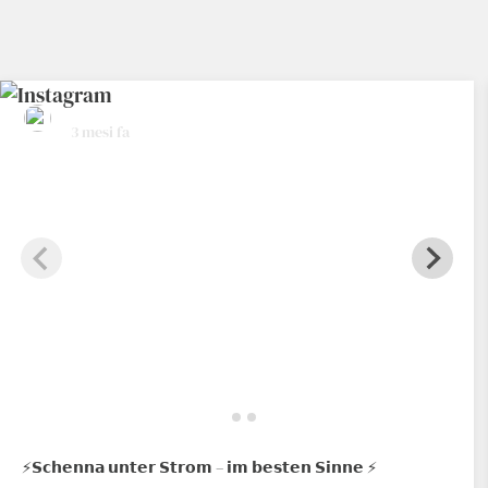
hotelrestaurantschennerhof
3 mesi fa
⚡️𝗦𝗰𝗵𝗲𝗻𝗻𝗮 𝘂𝗻𝘁𝗲𝗿 𝗦𝘁𝗿𝗼𝗺 – 𝗶𝗺 𝗯𝗲𝘀𝘁𝗲𝗻 𝗦𝗶𝗻𝗻𝗲 ⚡️