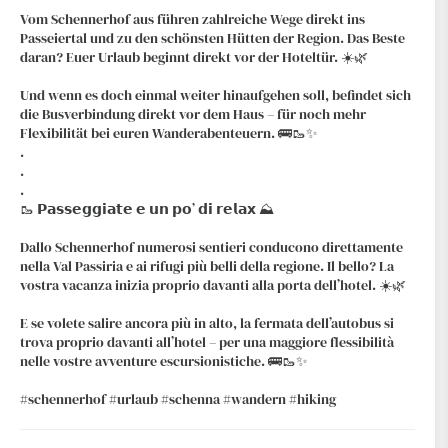
Vom Schennerhof aus führen zahlreiche Wege direkt ins
Passeiertal und zu den schönsten Hütten der Region. Das Beste
daran? Euer Urlaub beginnt direkt vor der Hoteltür. ☀️🌿
Und wenn es doch einmal weiter hinaufgehen soll, befindet sich
die Busverbindung direkt vor dem Haus – für noch mehr
Flexibilität bei euren Wanderabenteuern. 🚌🥾✨
.
.
.
🥾 𝗣𝗮𝘀𝘀𝗲𝗴𝗴𝗶𝗮𝘁𝗲 𝗲 𝘂𝗻 𝗽𝗼’ 𝗱𝗶 𝗿𝗲𝗹𝗮𝘅 ⛰️
Dallo Schennerhof numerosi sentieri conducono direttamente
nella Val Passiria e ai rifugi più belli della regione. Il bello? La
vostra vacanza inizia proprio davanti alla porta dell’hotel. ☀️🌿
E se volete salire ancora più in alto, la fermata dell’autobus si
trova proprio davanti all’hotel – per una maggiore flessibilità
nelle vostre avventure escursionistiche. 🚌🥾✨
#schennerhof #urlaub #schenna #wandern #hiking