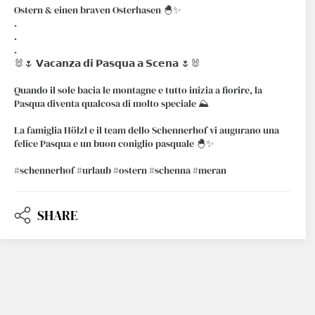
Ostern & einen braven Osterhasen 🐣✨
.
.
.
🐰🌷 𝗩𝗮𝗰𝗮𝗻𝘇𝗮 𝗱𝗶 𝗣𝗮𝘀𝗾𝘂𝗮 𝗮 𝗦𝗰𝗲𝗻𝗮 🌷🐰
Quando il sole bacia le montagne e tutto inizia a fiorire, la
Pasqua diventa qualcosa di molto speciale ⛰️
La famiglia Hölzl e il team dello Schennerhof vi augurano una
felice Pasqua e un buon coniglio pasquale 🐣✨
#schennerhof #urlaub #ostern #schenna #meran
SHARE