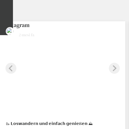
hotelrestaurantschennerhof
2 mesi fa
🥾 𝗟𝗼𝘀𝘄𝗮𝗻𝗱𝗲𝗿𝗻 𝘂𝗻𝗱 𝗲𝗶𝗻𝗳𝗮𝗰𝗵 𝗴𝗲𝗻𝗶𝗲ß𝗲𝗻 ⛰️