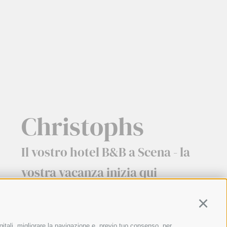
Christophs
Il vostro hotel B&B a Scena - la
vostra vacanza inizia qui
Continu
gitali, migliorare la navigazione e, previo tuo consenso, per