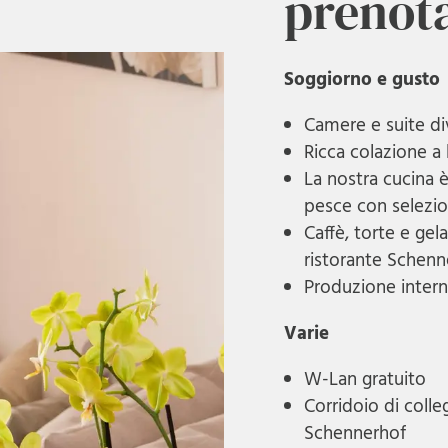
prenot
Soggiorno e gusto
Camere e suite div
Ricca colazione a
La nostra cucina è
pesce con selezio
Caffè, torte e gel
ristorante Schen
Produzione interna
Varie
W-Lan gratuito
Corridoio di colle
Schennerhof