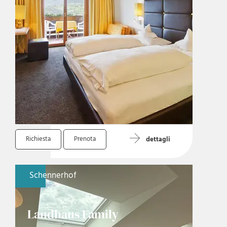
Richiesta
Prenota
dettagli
Schennerhof
Landhaus Family