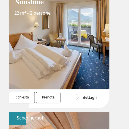
Sunshine
22 m² - 2 persone
Richiesta
Prenota
dettagli
Schennerhof