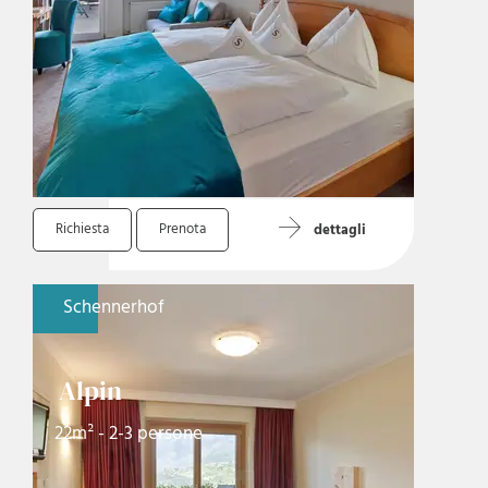
Richiesta
Prenota
dettagli
Schennerhof
Alpin
22m² - 2-3 persone