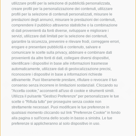
Schennerhof
utilizzare profili per la selezione di pubblicità personalizzata,
creare profili per la personalizzazione dei contenuti, utilizzare
Hotel Schennerhof vicino a Merano a conduzione familiare
profili per la selezione di contenuti personalizzati, misurare le
prestazioni degli annunci, misurare le prestazioni dei contenuti,
Ristorante
comprendere il pubblico attraverso statistiche o la combinazione
di dati provenienti da fonti diverse, sviluppare e migliorare i
servizi, utilizzare dati limitati per la selezione dei contenuti,
Ristorante a Scena presso Merano
garantire la sicurezza, prevenire e rilevare frodi, correggere errori,
erogare e presentare pubblicità e contenuto, salvare e
Christophs
comunicare le scelte sulla privacy, abbinare e combinare dati
provenienti da altre fonti di dati, collegare diversi dispositivi,
Il vostro hotel B&B a Scena - la vostra vacanza inizia qui
identificare i dispositivi in base alle informazioni trasmesse
automaticamente, utilizzare dati di geolocalizzazione precisi,
riconoscere i dispositivi in base a informazioni richieste
attivamente. Puoi liberamente prestare, rifiutare o revocare il tuo
consenso senza incorrere in limitazioni sostanziali. Cliccando su
"Accetta cookie," acconsenti all'uso di cookie e strumenti simili.
Utilizza il pulsante "Gestisci Preferenze" per personalizzare le tue
scelte o "Rifiuta tutto" per proseguire senza cookie non
strettamente necessari. Puoi modificare le tue preferenze in
qualsiasi momento cliccando sul link "Preferenze Cookie" in fondo
Posizione e Arrivo
alla pagina o sull'icona dello scudo in basso a sinistra. Le tue
Meteo e webcam
preferenze si applicheranno al solo dispositivo in uso.
Newsletter