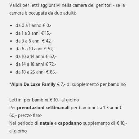
Validi per letti aggiuntivi nella camera dei genitori - se la
camera è occupata da due adulti:
da 0 a 1 anno € 0.-
da 1 a 3 anni € 15,-
da 3 a 6 anni € 42,-
da 6 a 10 anni € 52,-
da 10 a 14 anni € 62,-
da 14 a 18 anni € 72,-
da 18 a 25 anni € 85,-
*
Alpin De Luxe Family
€ 7,- di supplemento per bambino
Lettini per bambini € 10,- al giorno
Per
prenotazioni settimanali
per bambini tra 1-3 anni €
60,- prezzo fisso
Nel periodo di
natale
e
capodanno
supplemento di € 10,-
al giorno