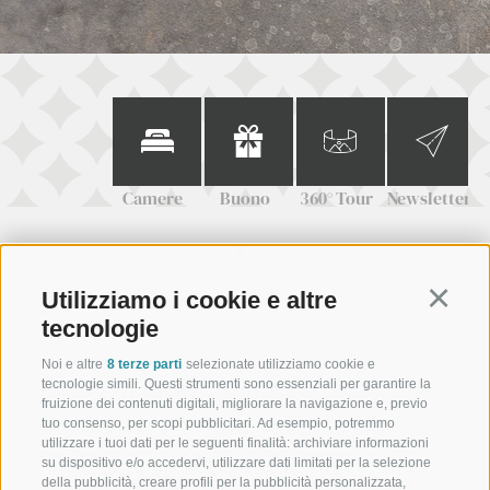
Camere
Buono
360° Tour
Newsletter
Utilizziamo i cookie e altre
Continu
+39 0473 945623
tecnologie
info@schennerhof.com
Noi e altre
8 terze parti
selezionate utilizziamo cookie e
tecnologie simili. Questi strumenti sono essenziali per garantire la
Via Scena 3 | I-39017 Scena - Merano
fruizione dei contenuti digitali, migliorare la navigazione e, previo
tuo consenso, per scopi pubblicitari. Ad esempio, potremmo
utilizzare i tuoi dati per le seguenti finalità: archiviare informazioni
su dispositivo e/o accedervi, utilizzare dati limitati per la selezione
della pubblicità, creare profili per la pubblicità personalizzata,