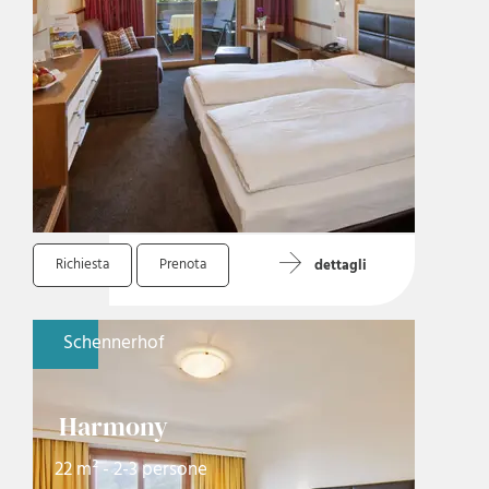
Richiesta
Prenota
dettagli
Schennerhof
Harmony
22 m² - 2-3 persone