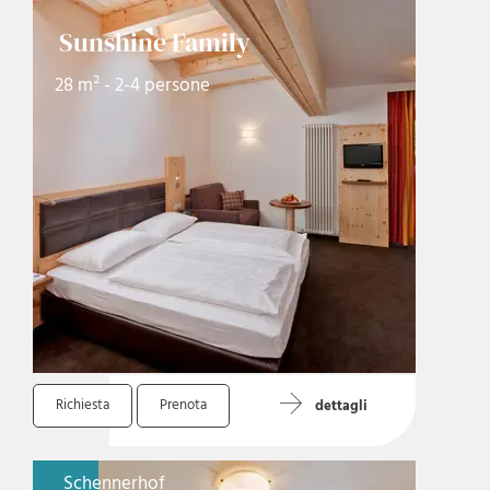
Sunshine Family
28 m² - 2-4 persone
Richiesta
Prenota
dettagli
Schennerhof