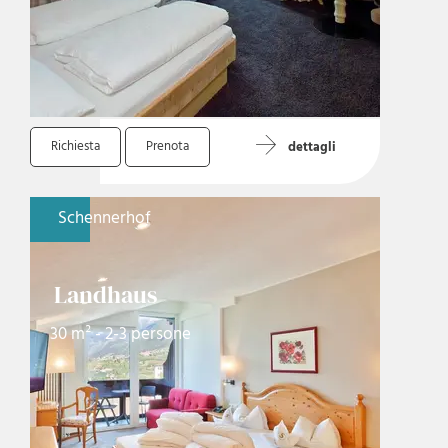
Richiesta
Prenota
dettagli
Schennerhof
Landhaus
30 m² - 2-3 persone