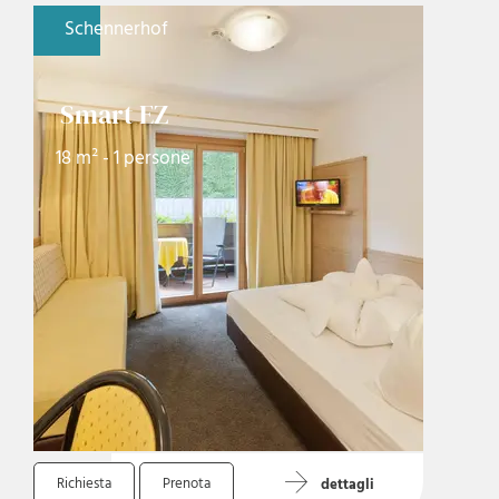
Schennerhof
Smart EZ
18 m² - 1 persone
Richiesta
Prenota
dettagli