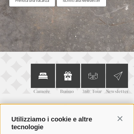
Prenota una vacanza
Iscriviti alla Newsletter
Camere
Buono
360° Tour
Newsletter
Utilizziamo i cookie e altre
Continu
+39 0473 945623
tecnologie
info@schennerhof.com