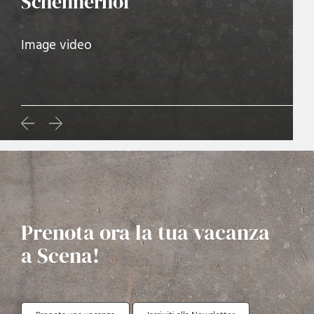
Schennerhof
Image video
Prenota ora la tua vacanza
a Scena!