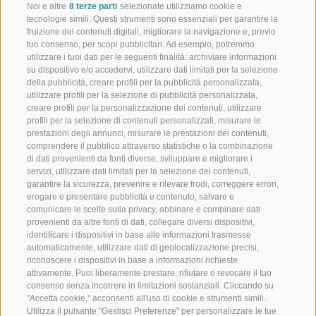
Noi e altre
8 terze parti
selezionate utilizziamo cookie e
tecnologie simili. Questi strumenti sono essenziali per garantire la
Via Scena 3 | I-39017 Scena - Merano
fruizione dei contenuti digitali, migliorare la navigazione e, previo
tuo consenso, per scopi pubblicitari. Ad esempio, potremmo
utilizzare i tuoi dati per le seguenti finalità: archiviare informazioni
su dispositivo e/o accedervi, utilizzare dati limitati per la selezione
della pubblicità, creare profili per la pubblicità personalizzata,
Schennerhof
utilizzare profili per la selezione di pubblicità personalizzata,
creare profili per la personalizzazione dei contenuti, utilizzare
Hotel Schennerhof vicino a Merano a conduzione familiare
profili per la selezione di contenuti personalizzati, misurare le
prestazioni degli annunci, misurare le prestazioni dei contenuti,
Ristorante
comprendere il pubblico attraverso statistiche o la combinazione
di dati provenienti da fonti diverse, sviluppare e migliorare i
servizi, utilizzare dati limitati per la selezione dei contenuti,
Ristorante a Scena presso Merano
garantire la sicurezza, prevenire e rilevare frodi, correggere errori,
erogare e presentare pubblicità e contenuto, salvare e
Christophs
comunicare le scelte sulla privacy, abbinare e combinare dati
provenienti da altre fonti di dati, collegare diversi dispositivi,
Il vostro hotel B&B a Scena - la vostra vacanza inizia qui
identificare i dispositivi in base alle informazioni trasmesse
automaticamente, utilizzare dati di geolocalizzazione precisi,
riconoscere i dispositivi in base a informazioni richieste
attivamente. Puoi liberamente prestare, rifiutare o revocare il tuo
consenso senza incorrere in limitazioni sostanziali. Cliccando su
"Accetta cookie," acconsenti all'uso di cookie e strumenti simili.
Utilizza il pulsante "Gestisci Preferenze" per personalizzare le tue