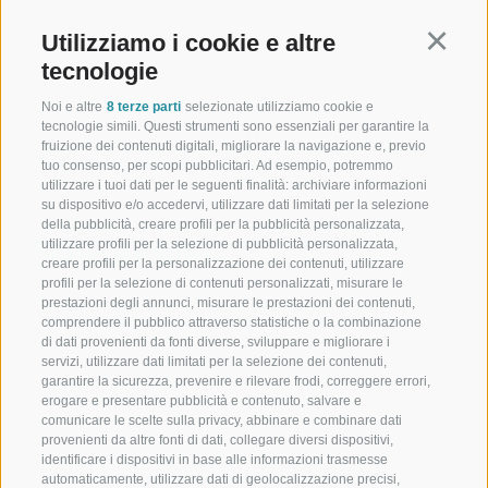
Utilizziamo i cookie e altre
Continu
+39 0473 945623
tecnologie
info@schennerhof.com
Noi e altre
8 terze parti
selezionate utilizziamo cookie e
tecnologie simili. Questi strumenti sono essenziali per garantire la
Via Scena 3 | I-39017 Scena - Merano
fruizione dei contenuti digitali, migliorare la navigazione e, previo
tuo consenso, per scopi pubblicitari. Ad esempio, potremmo
utilizzare i tuoi dati per le seguenti finalità: archiviare informazioni
su dispositivo e/o accedervi, utilizzare dati limitati per la selezione
della pubblicità, creare profili per la pubblicità personalizzata,
Schennerhof
utilizzare profili per la selezione di pubblicità personalizzata,
creare profili per la personalizzazione dei contenuti, utilizzare
Hotel Schennerhof vicino a Merano a conduzione familiare
profili per la selezione di contenuti personalizzati, misurare le
prestazioni degli annunci, misurare le prestazioni dei contenuti,
Ristorante
comprendere il pubblico attraverso statistiche o la combinazione
di dati provenienti da fonti diverse, sviluppare e migliorare i
servizi, utilizzare dati limitati per la selezione dei contenuti,
Ristorante a Scena presso Merano
garantire la sicurezza, prevenire e rilevare frodi, correggere errori,
erogare e presentare pubblicità e contenuto, salvare e
Christophs
comunicare le scelte sulla privacy, abbinare e combinare dati
provenienti da altre fonti di dati, collegare diversi dispositivi,
Il vostro hotel B&B a Scena - la vostra vacanza inizia qui
identificare i dispositivi in base alle informazioni trasmesse
automaticamente, utilizzare dati di geolocalizzazione precisi,