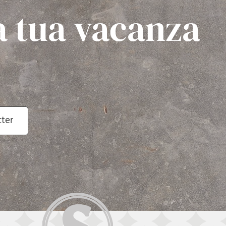
a tua vacanza
tter