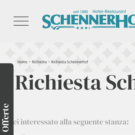
Home
Richiesta
Richiesta Schennerhof
Richiesta Sc
Offerte
Sei interessato alla seguente stanza: