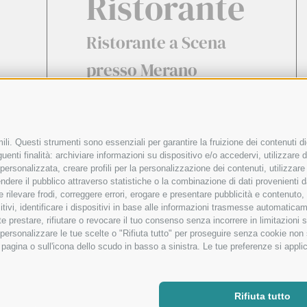
Ristorante
Ristorante a Scena
presso Merano
li. Questi strumenti sono essenziali per garantire la fruizione dei contenuti di
enti finalità: archiviare informazioni su dispositivo e/o accedervi, utilizzare dati
à personalizzata, creare profili per la personalizzazione dei contenuti, utilizzare
ere il pubblico attraverso statistiche o la combinazione di dati provenienti da f
 e rilevare frodi, correggere errori, erogare e presentare pubblicità e contenuto
sitivi, identificare i dispositivi in base alle informazioni trasmesse automaticam
e prestare, rifiutare o revocare il tuo consenso senza incorrere in limitazioni 
r personalizzare le tue scelte o "Rifiuta tutto" per proseguire senza cookie no
bcam
Newsletter
Compagno di
agina o sull'icona dello scudo in basso a sinistra. Le tue preferenze si applic
Rifiuta tutto