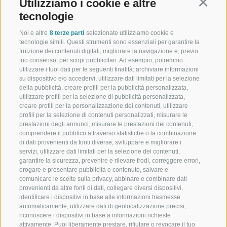
Utilizziamo i cookie e altre
Continu
+39 0473 945623
tecnologie
info@schennerhof.com
Noi e altre
8 terze parti
selezionate utilizziamo cookie e
tecnologie simili. Questi strumenti sono essenziali per garantire la
Via Scena 3 | I-39017 Scena - Merano
fruizione dei contenuti digitali, migliorare la navigazione e, previo
tuo consenso, per scopi pubblicitari. Ad esempio, potremmo
utilizzare i tuoi dati per le seguenti finalità: archiviare informazioni
su dispositivo e/o accedervi, utilizzare dati limitati per la selezione
della pubblicità, creare profili per la pubblicità personalizzata,
Schennerhof
utilizzare profili per la selezione di pubblicità personalizzata,
creare profili per la personalizzazione dei contenuti, utilizzare
Hotel Schennerhof vicino a Merano a conduzione familiare
profili per la selezione di contenuti personalizzati, misurare le
prestazioni degli annunci, misurare le prestazioni dei contenuti,
Ristorante
comprendere il pubblico attraverso statistiche o la combinazione
di dati provenienti da fonti diverse, sviluppare e migliorare i
servizi, utilizzare dati limitati per la selezione dei contenuti,
Ristorante a Scena presso Merano
garantire la sicurezza, prevenire e rilevare frodi, correggere errori,
erogare e presentare pubblicità e contenuto, salvare e
Christophs
comunicare le scelte sulla privacy, abbinare e combinare dati
provenienti da altre fonti di dati, collegare diversi dispositivi,
Il vostro hotel B&B a Scena - la vostra vacanza inizia qui
identificare i dispositivi in base alle informazioni trasmesse
automaticamente, utilizzare dati di geolocalizzazione precisi,
riconoscere i dispositivi in base a informazioni richieste
attivamente. Puoi liberamente prestare, rifiutare o revocare il tuo